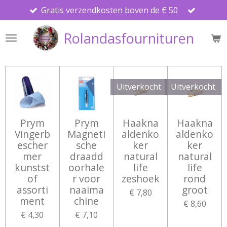
Gratis verzendkosten boven de € 50
Ga
direct
Rolandasfournituren
naar
de
hoofdinhoud
Uitverkocht
Uitverkocht
Prym
Prym
Haakna
Haakna
Vingerb
Magneti
aldenko
aldenko
escher
sche
ker
ker
mer
draadd
natural
natural
kunstst
oorhale
life
life
of
r voor
zeshoek
rond
assorti
naaima
groot
€ 7,80
ment
chine
€ 8,60
€ 4,30
€ 7,10