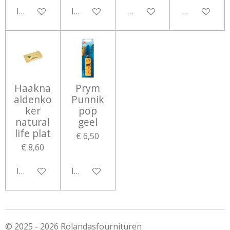
In winkelwagen
In winkelwagen
Houd mij op de hoogte
Houd mij op
Haakna
Prym
aldenko
Punnik
ker
pop
natural
geel
life plat
€ 6,50
€ 8,60
In winkelwagen
In winkelwagen
© 2025 - 2026 Rolandasfournituren