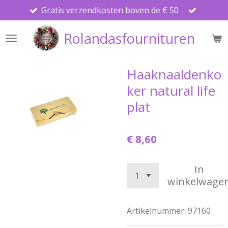
Gratis verzendkosten boven de € 50
Ga
direct
Rolandasfournituren
naar
de
hoofdinhoud
Haaknaaldenko
ker natural life
plat
€ 8,60
In
winkelwage
Artikelnummer:
97160