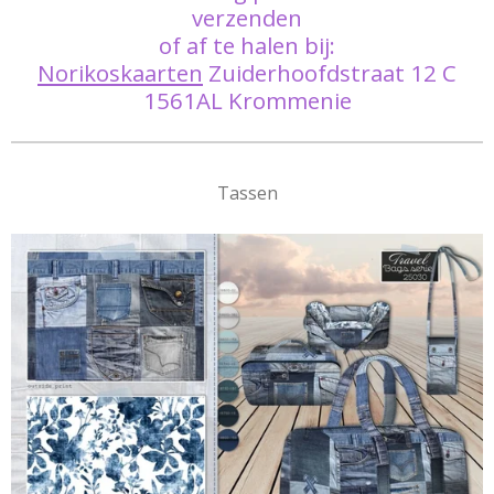
verzenden
of af te halen bij:
Norikoskaarten
Zuiderhoofdstraat 12 C
1561AL Krommenie
Tassen