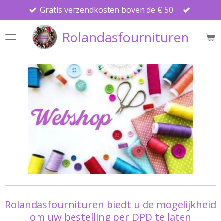
Gratis verzendkosten boven de € 50
Ga
direct
Rolandasfournituren
naar
de
hoofdinhoud
Rolandasfournituren biedt u de mogelijkheid
om uw bestelling per DPD te laten