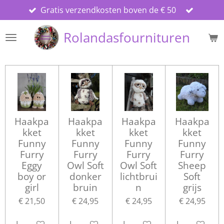
Gratis verzendkosten boven de € 50
Ga
direct
Rolandasfournituren
naar
de
hoofdinhoud
Haakpa
Haakpa
Haakpa
Haakpa
kket
kket
kket
kket
Funny
Funny
Funny
Funny
Furry
Furry
Furry
Furry
Eggy
Owl Soft
Owl Soft
Sheep
boy or
donker
lichtbrui
Soft
girl
bruin
n
grijs
€ 21,50
€ 24,95
€ 24,95
€ 24,95