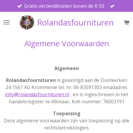
Gratis verzendkosten boven de € 50
Ga
direct
Rolandasfournituren
naar
de
hoofdinhoud
Algemene Voorwaarden
Algemeen
Rolandasfournituren
is gevestigd aan de Duinkerken
24 1561 AG Krommenie tel. nr:
06-83591303
emailadres
info@rolandasfournituren.nl
, en is ingeschreven in het
handelsregister te Alkmaar, KvK-nummer: 76003191
Toepassing
Deze algemene voorwaarden zijn van toepassing op alle
rechtsbetrekkingen,