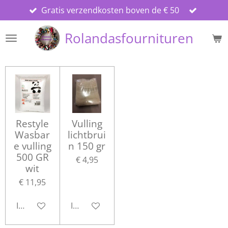
Gratis verzendkosten boven de € 50
Ga
direct
Rolandasfournituren
naar
de
hoofdinhoud
Restyle
Vulling
Wasbar
lichtbrui
e vulling
n 150 gr
500 GR
€ 4,95
wit
€ 11,95
In winkelwagen
In winkelwagen