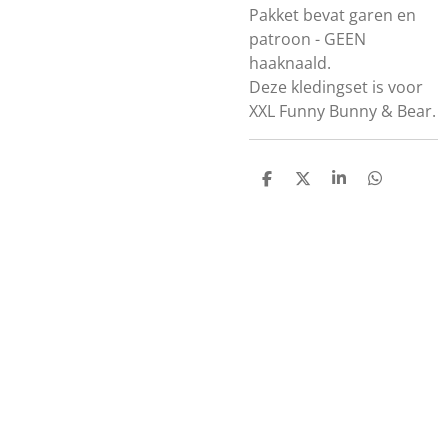
Pakket bevat garen en
patroon - GEEN
haaknaald.
Deze kledingset is voor
XXL Funny Bunny & Bear.
D
D
S
D
e
e
h
e
l
e
a
l
e
l
r
e
n
e
n