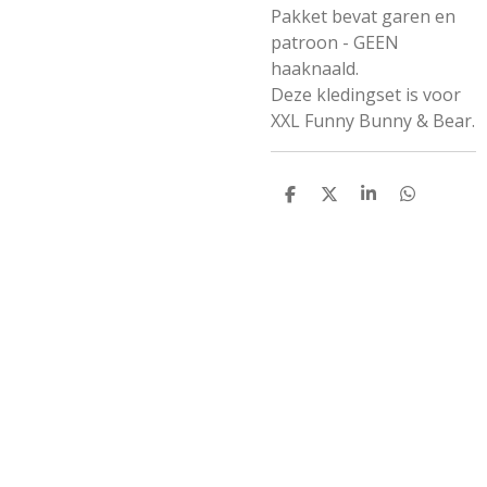
Pakket bevat garen en
patroon - GEEN
haaknaald.
Deze kledingset is voor
XXL Funny Bunny & Bear.
D
D
S
D
e
e
h
e
l
e
a
l
e
l
r
e
n
e
n