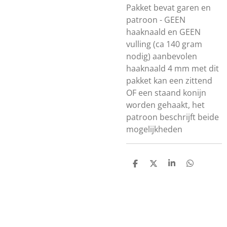
Pakket bevat garen en
patroon - GEEN
haaknaald en GEEN
vulling (ca 140 gram
nodig) aanbevolen
haaknaald 4 mm met dit
pakket kan een zittend
OF een staand konijn
worden gehaakt, het
patroon beschrijft beide
mogelijkheden
D
D
S
D
e
e
h
e
l
e
a
l
e
l
r
e
n
e
n