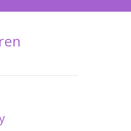
ren
y