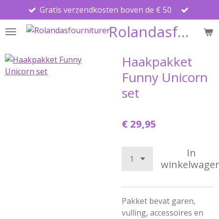
Gratis verzendkosten boven de € 50
Ga
direct
Rolandasfournituren
naar
de
hoofdinhoud
Haakpakket
Funny Unicorn
set
€ 29,95
In
winkelwage
Pakket bevat garen,
vulling, accessoires en