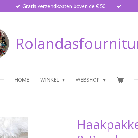
Gratis verzendkosten boven de € 50
Rolandasfournitu
HOME
WINKEL
WEBSHOP
Haakpakke