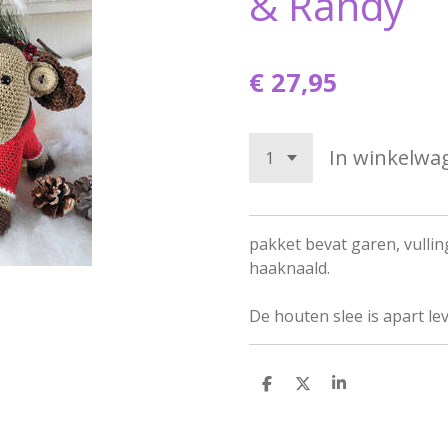
& Randy
€ 27,95
In winkelwa
pakket bevat garen, vullin
haaknaald.
De houten slee is apart le
D
D
S
e
e
h
l
e
a
e
l
r