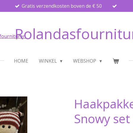
Gratis verzendkosten boven de € 50
Rolandasfournitu
HOME
WINKEL
WEBSHOP
Haakpakke
Snowy set