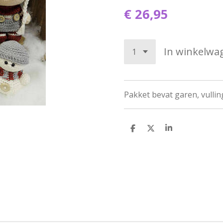
€ 26,95
In winkelwa
Pakket bevat garen, vullin
D
D
S
e
e
h
l
e
a
e
l
r
n
e