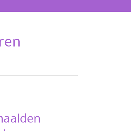
ren
naalden