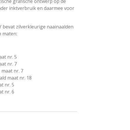
tische grafische ontwerp op de
nder inktverbruik en daarmee voor
bevat zilverkleurige naainaalden
n maten:
at nr. 5
at nr. 7
 maat nr. 7
ald maat nr. 18
t nr. 5
t nr. 6