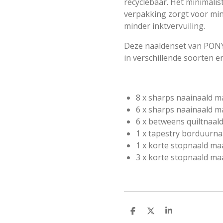
recyclebaar. Het minimalis
verpakking zorgt voor mi
minder inktvervuiling.
Deze naaldenset van PONY 
in verschillende soorten e
8 x sharps naainaald ma
6 x sharps naainaald ma
6 x betweens quiltnaald
1 x tapestry borduurna
1 x korte stopnaald maa
3 x korte stopnaald maa
D
D
S
e
e
h