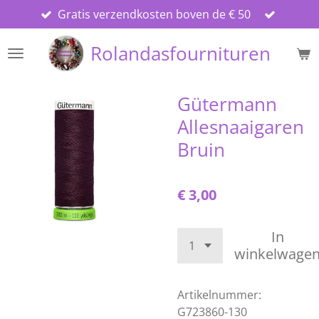
Gratis verzendkosten boven de € 50
Ga
direct
Rolandasfournituren
naar
de
hoofdinhoud
Gütermann
Allesnaaigaren
Bruin
€ 3,00
In
winkelwage
Artikelnummer:
G723860-130