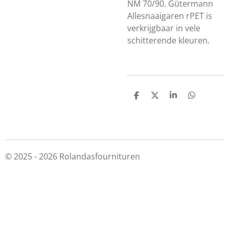
NM 70/90. Gütermann
Allesnaaigaren rPET is
verkrijgbaar in vele
schitterende kleuren.
D
D
S
D
e
e
h
e
l
e
a
l
e
l
r
e
n
e
n
© 2025 - 2026 Rolandasfournituren