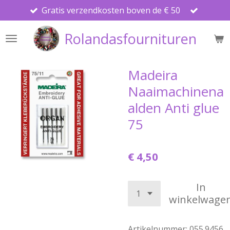
Gratis verzendkosten boven de € 50
Ga
direct
Rolandasfournituren
naar
de
hoofdinhoud
Madeira
Naaimachinena
alden Anti glue
75
€ 4,50
In
winkelwage
Artikelnummer:
055.9456