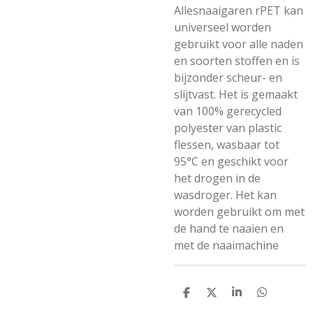
Allesnaaigaren rPET kan
universeel worden
gebruikt voor alle naden
en soorten stoffen en is
bijzonder scheur- en
slijtvast. Het is gemaakt
van 100% gerecycled
polyester van plastic
flessen, wasbaar tot
95°C en geschikt voor
het drogen in de
wasdroger. Het kan
worden gebruikt om met
de hand te naaien en
met de naaimachine
D
D
S
D
e
e
h
e