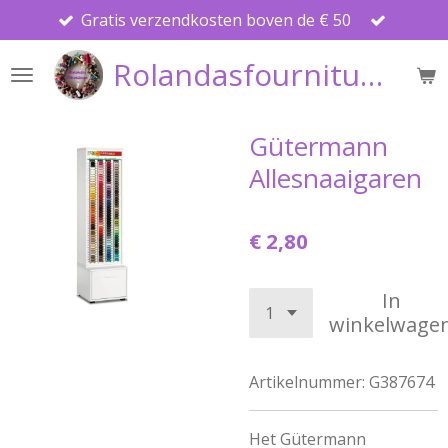
Gratis verzendkosten boven de € 50
Ga
direct
Rolandasfournituren
naar
de
hoofdinhoud
Gütermann
Allesnaaigaren
€ 2,80
In
winkelwage
Artikelnummer:
G387674
Het Gütermann